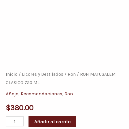
RON
MATUSALEM
CLASICO
Inicio
/
Licores y Destilados
/
Ron
/ RON MATUSALEM
750
CLASICO 750 ML
ML
Añejo
,
Recomendaciones
,
Ron
cantidad
$
380.00
Añadir al carrito