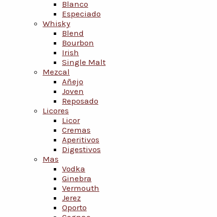
Blanco
Especiado
Whisky
Blend
Bourbon
Irish
Single Malt
Mezcal
Añejo
Joven
Reposado
Licores
Licor
Cremas
Aperitivos
Digestivos
Mas
Vodka
Ginebra
Vermouth
Jerez
Oporto