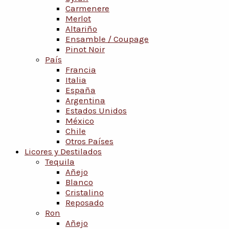
Carmenere
Merlot
Altariño
Ensamble / Coupage
Pinot Noir
País
Francia
Italia
España
Argentina
Estados Unidos
México
Chile
Otros Países
Licores y Destilados
Tequila
Añejo
Blanco
Cristalino
Reposado
Ron
Añejo