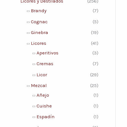
Licores y Destilados
(256)
r
o
o
Brandy
(7)
p
m
m
Cognac
(5)
o
í
á
Ginebra
(19)
r
n
x
:
Licores
(41)
i
i
Aperitivos
(3)
m
m
Cremas
(7)
o
o
Licor
(29)
Mezcal
(25)
Añejo
(1)
Cuishe
(1)
Espadín
(1)