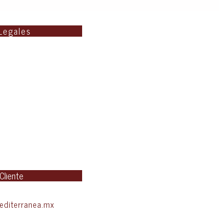
Legales
 Cliente
diterranea.mx