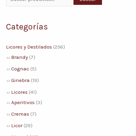
u
s
Categorías
c
a
Licores y Destilados
(256)
r
Brandy
(7)
p
Cognac
(5)
o
r
Ginebra
(19)
:
Licores
(41)
Aperitivos
(3)
Cremas
(7)
Licor
(29)