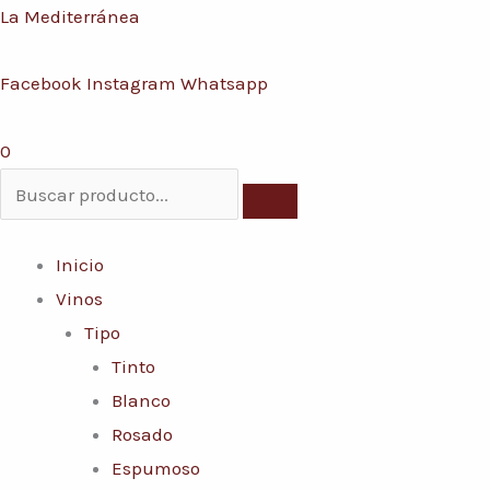
Ir
Menú
La Mediterránea
Conoce nuestras promociones y servicios
al
Facebook
Instagram
Whatsapp
contenido
0
Inicio
Vinos
Tipo
Tinto
Blanco
Rosado
Espumoso