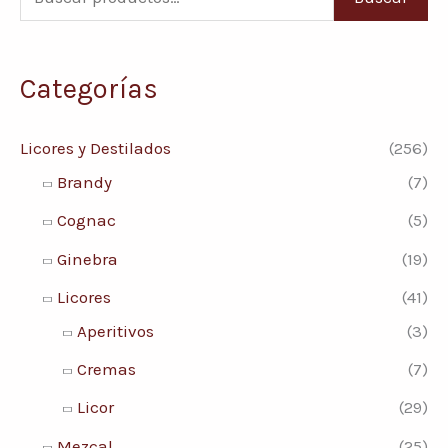
u
r
r
s
e
e
Categorías
c
c
c
a
i
i
Licores y Destilados
(256)
r
o
o
Brandy
(7)
p
m
m
Cognac
(5)
o
í
á
Ginebra
(19)
r
n
x
:
Licores
(41)
i
i
Aperitivos
(3)
m
m
Cremas
(7)
o
o
Licor
(29)
Mezcal
(25)