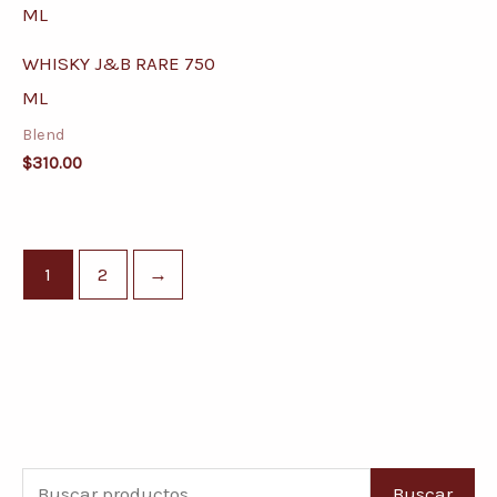
WHISKY J&B RARE 750
ML
Blend
$
310.00
1
2
→
B
P
P
Buscar