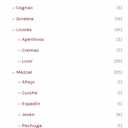
m
m
Cognac
(5)
o
í
á
Ginebra
(19)
r
n
x
:
Licores
(41)
i
i
Aperitivos
(3)
m
m
Cremas
(7)
o
o
Licor
(29)
Mezcal
(25)
Añejo
(1)
Cuishe
(1)
Espadín
(1)
Joven
(6)
Pechuga
(1)