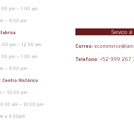
5:00 pm – 1:00 am
pm – 9:00 pm
Servicio al
ltabrisa
4:00 pm – 12:00 am
Correo:
ecommerce@lame
5:00 pm – 1:00 am
Telefono:
+52 999 267 
pm – 9:00 pm
d: Centro Histórico
m – 10:00 pm
10:00 am – 10:00 pm
pm a 9:00pm