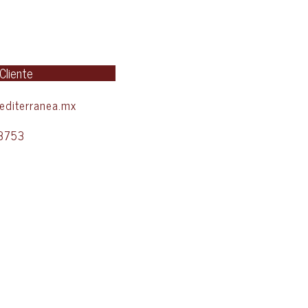
 Cliente
diterranea.mx
3753