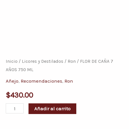
FLOR
DE
CAÑA
Inicio
/
Licores y Destilados
/
Ron
/ FLOR DE CAÑA 7
7
AÑOS 750 ML
AÑOS
Añejo
,
Recomendaciones
,
Ron
750
$
430.00
ML
cantidad
Añadir al carrito