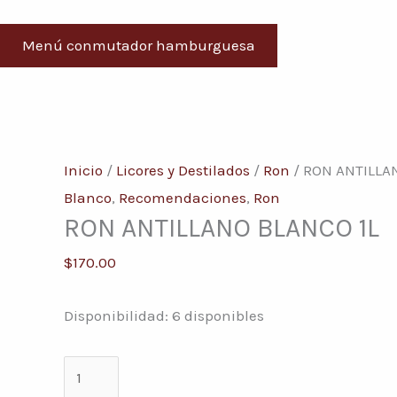
Menú conmutador hamburguesa
RON
ANTILLANO
Inicio
/
Licores y Destilados
/
Ron
/ RON ANTILLA
BLANCO
Blanco
,
Recomendaciones
,
Ron
RON ANTILLANO BLANCO 1L
1L
cantidad
$
170.00
Disponibilidad:
6 disponibles