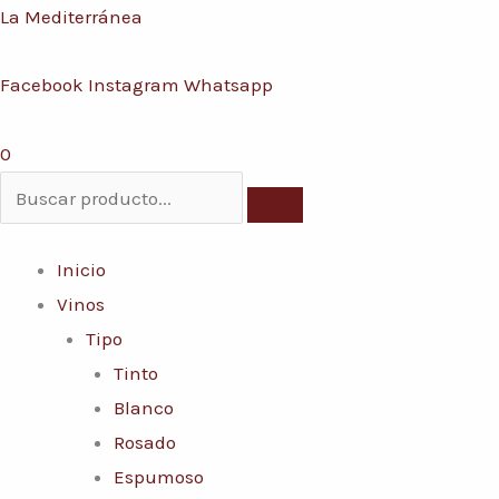
Ir
Menú
La Mediterránea
al
Facebook
Instagram
Whatsapp
contenido
0
Inicio
Vinos
Tipo
Tinto
Blanco
Rosado
Espumoso