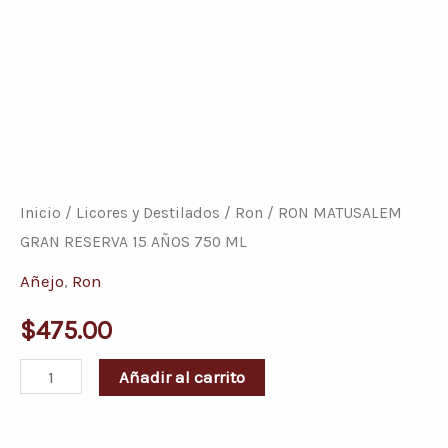
RON
MATUSALEM
GRAN
Inicio
/
Licores y Destilados
/
Ron
/ RON MATUSALEM
RESERVA
GRAN RESERVA 15 AÑOS 750 ML
15
Añejo
,
Ron
AÑOS
$
475.00
750
ML
Añadir al carrito
cantidad