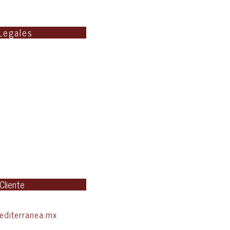
Legales
 Cliente
diterranea.mx