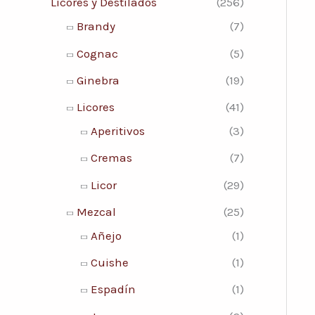
Licores y Destilados
(256)
r
o
o
Brandy
(7)
p
m
m
Cognac
(5)
o
í
á
Ginebra
(19)
r
n
x
:
Licores
(41)
i
i
Aperitivos
(3)
m
m
Cremas
(7)
o
o
Licor
(29)
Mezcal
(25)
Añejo
(1)
Cuishe
(1)
Espadín
(1)