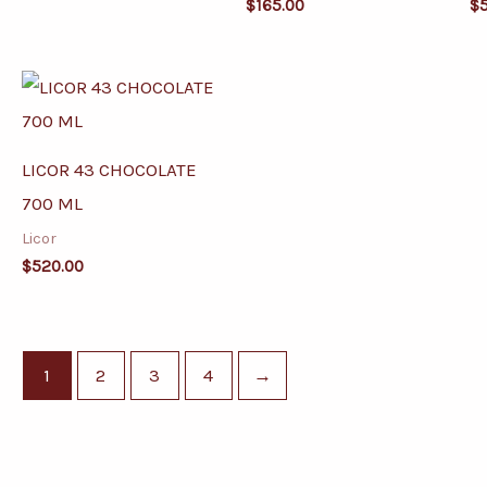
$
165.00
$
LICOR 43 CHOCOLATE
700 ML
Licor
$
520.00
1
2
3
4
→