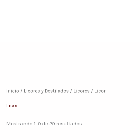
Conoce nuestras promociones y servicios
Inicio
/
Licores y Destilados
/
Licores
/ Licor
Licor
Mostrando 1–9 de 29 resultados