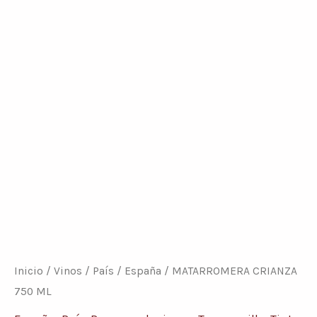
MATARROMERA
CRIANZA
750
ML
cantidad
Inicio
/
Vinos
/
País
/
España
/ MATARROMERA CRIANZA
750 ML