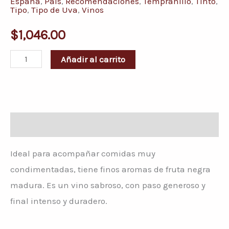
España
,
País
,
Recomendaciones
,
Tempranillo
,
Tinto
,
Tipo
,
Tipo de Uva
,
Vinos
$
1,046.00
Añadir al carrito
Descripción
Ideal para acompañar comidas muy
condimentadas, tiene finos aromas de fruta negra
madura. Es un vino sabroso, con paso generoso y
final intenso y duradero.