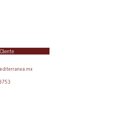
 Cliente
diterranea.mx
3753