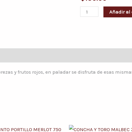
LAMBRUSCO
750
Añadir al 
ML
cantidad
ezas y frutos rojos, en paladar se disfruta de esas misma