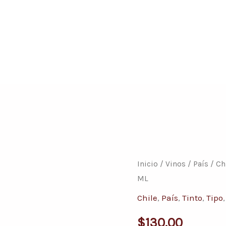
Conoce nuestras promociones y servicios
CONCHA
Inicio
/
Vinos
/
País
/
Ch
ML
Y
TORO
Chile
,
País
,
Tinto
,
Tipo
RESERVADO
$
130.00