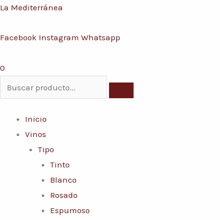
Ir
Menú
La Mediterránea
Conoce nuestras promociones y servicios
al
Facebook
Instagram
Whatsapp
contenido
0
Inicio
Vinos
Tipo
Tinto
Blanco
Rosado
Espumoso