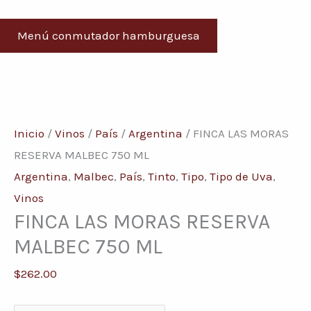
Menú conmutador hamburguesa
FINCA
LAS
Inicio
/
Vinos
/
País
/
Argentina
/ FINCA LAS MORAS
MORAS
RESERVA MALBEC 750 ML
RESERVA
Argentina
,
Malbec
,
País
,
Tinto
,
Tipo
,
Tipo de Uva
,
MALBEC
Vinos
FINCA LAS MORAS RESERVA
750
ML
MALBEC 750 ML
cantidad
$
262.00