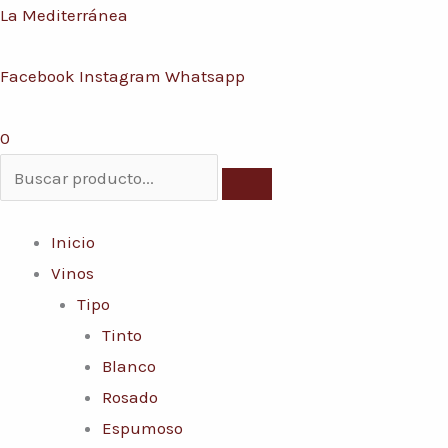
Ir
Menú
La Mediterránea
al
Facebook
Instagram
Whatsapp
contenido
0
Inicio
Vinos
Tipo
Tinto
Blanco
Rosado
Espumoso