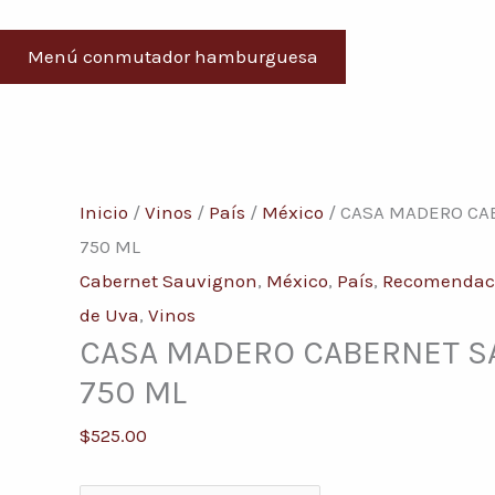
Menú conmutador hamburguesa
CASA
MADERO
Inicio
/
Vinos
/
País
/
México
/ CASA MADERO CA
CABERNET
750 ML
SAUVIGNON
Cabernet Sauvignon
,
México
,
País
,
Recomendac
750
de Uva
,
Vinos
CASA MADERO CABERNET S
ML
cantidad
750 ML
$
525.00