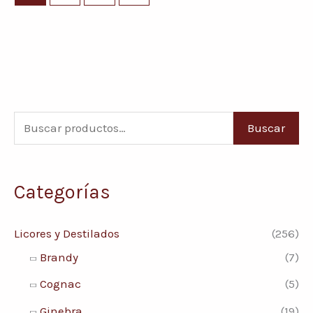
B
P
P
Buscar
u
r
r
s
e
e
Categorías
c
c
c
a
i
i
Licores y Destilados
(256)
r
o
o
Brandy
(7)
p
m
m
Cognac
(5)
o
í
á
Ginebra
(19)
r