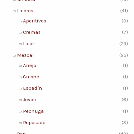
n
x
:
Licores
(41)
i
i
Aperitivos
(3)
m
m
Cremas
(7)
o
o
Licor
(29)
Mezcal
(25)
Añejo
(1)
Cuishe
(1)
Espadín
(1)
Joven
(6)
Pechuga
(1)
Reposado
(3)
Ron
(43)