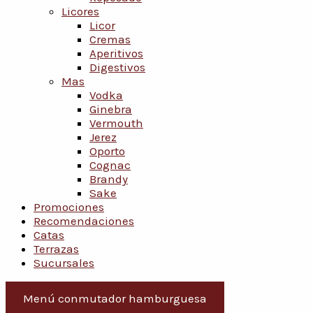
Licores
Licor
Cremas
Aperitivos
Digestivos
Mas
Vodka
Ginebra
Vermouth
Jerez
Oporto
Cognac
Brandy
Sake
Promociones
Recomendaciones
Catas
Terrazas
Sucursales
Menú conmutador hamburguesa