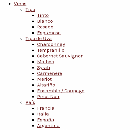
Vinos
Tipo
Tinto
Blanco
Rosado
Espumoso
Tipo de Uva
Chardonnay
Tempranillo
Cabernet Sauvignon
Malbec
Syrah
Carmenere
Merlot
Altariño
Ensamble / Coupage
Pinot Noir
País
Francia
Italia
España
Argentina