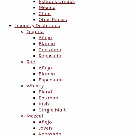
Estados Unidos
México
Chile
Otros Países
Licores y Destilados
Tequila
Añejo
Blanco
Cristalino
Reposado
Ron
Añejo
Blanco
Especiado
Whisky
Blend
Bourbon
Irish
Single Malt
Mezcal
Añejo
Joven
Reposado