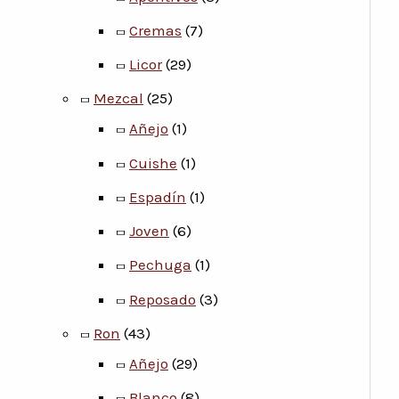
Cremas
(7)
Licor
(29)
Mezcal
(25)
Añejo
(1)
Cuishe
(1)
Espadín
(1)
Joven
(6)
Pechuga
(1)
Reposado
(3)
Ron
(43)
Añejo
(29)
Blanco
(8)