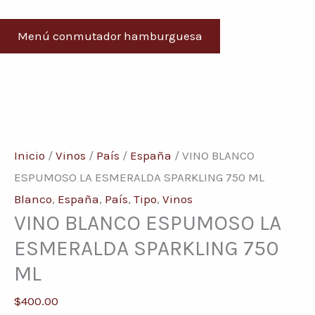
Menú conmutador hamburguesa
VINO
BLANCO
ESPUMOSO
Inicio
/
Vinos
/
País
/
España
/ VINO BLANCO
LA
ESPUMOSO LA ESMERALDA SPARKLING 750 ML
ESMERALDA
Blanco
,
España
,
País
,
Tipo
,
Vinos
VINO BLANCO ESPUMOSO LA
SPARKLING
750
ESMERALDA SPARKLING 750
ML
ML
cantidad
$
400.00