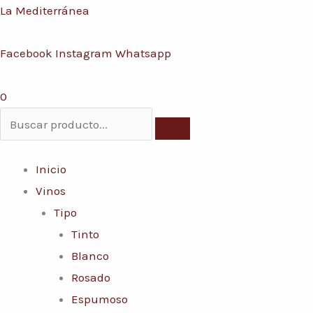
Ir
Menú
La Mediterránea
Conoce nuestras promociones y servicios
al
Facebook
Instagram
Whatsapp
contenido
0
Inicio
Vinos
Tipo
Tinto
Blanco
Rosado
Espumoso