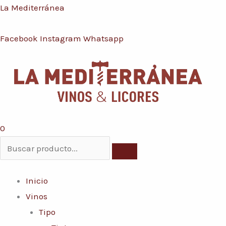
Ir
Menú
La Mediterránea
Conoce nuestras promociones y servicios
al
Facebook
Instagram
Whatsapp
contenido
0
Inicio
Vinos
Tipo