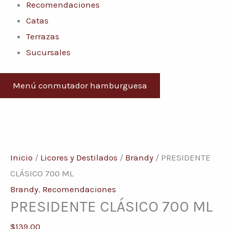
Recomendaciones
Catas
Terrazas
Sucursales
Menú conmutador hamburguesa
PRESIDENTE
CLÁSICO
Inicio
/
Licores y Destilados
/
Brandy
/ PRESIDENTE
700
CLÁSICO 700 ML
ML
Brandy
,
Recomendaciones
PRESIDENTE CLÁSICO 700 ML
cantidad
$
139.00