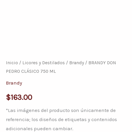
BRANDY
DON
PEDRO
Inicio
/
Licores y Destilados
/
Brandy
/ BRANDY DON
CLÁSICO
PEDRO CLÁSICO 750 ML
750
Brandy
ML
$
163.00
cantidad
*Las imágenes del producto son únicamente de
referencia; los diseños de etiquetas y contenidos
adicionales pueden cambiar.