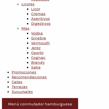
Licores
Licor
Cremas
Aperitivos
Digestivos
Mas
Vodka
Ginebra
Vermouth
Jerez
Oporto
Cognac
Brandy
Sake
Promociones
Recomendaciones
Catas
Terrazas
Sucursales
Menú conmutador hamburguesa