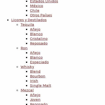
Estados Unidos
México
Chile
Otros Países
Licores y Destilados
Tequila
Añejo
Blanco
Cristalino
Reposado
Ron
Añejo
Blanco
Especiado
Whisky
Blend
Bourbon
Irish
Single Malt
Mezcal
Añejo
Joven
Reposado