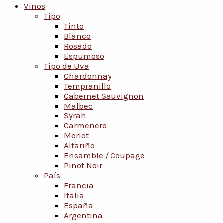
Vinos
Tipo
Tinto
Blanco
Rosado
Espumoso
Tipo de Uva
Chardonnay
Tempranillo
Cabernet Sauvignon
Malbec
Syrah
Carmenere
Merlot
Altariño
Ensamble / Coupage
Pinot Noir
País
Francia
Italia
España
Argentina