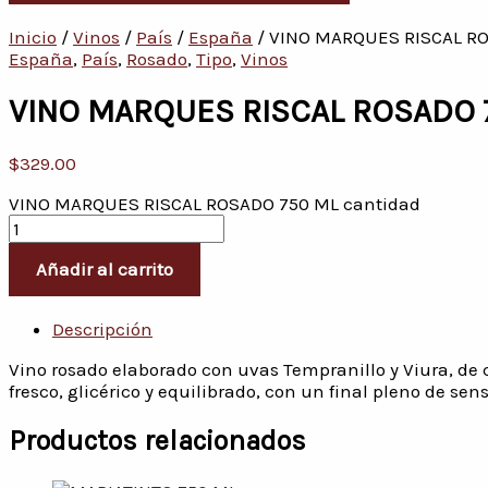
Inicio
/
Vinos
/
País
/
España
/ VINO MARQUES RISCAL R
España
,
País
,
Rosado
,
Tipo
,
Vinos
VINO MARQUES RISCAL ROSADO 
$
329.00
VINO MARQUES RISCAL ROSADO 750 ML cantidad
Añadir al carrito
Descripción
Vino rosado elaborado con uvas Tempranillo y Viura, de c
fresco, glicérico y equilibrado, con un final pleno de se
Productos relacionados