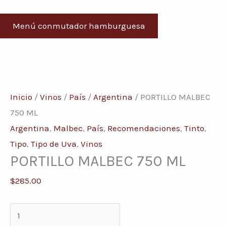
Menú conmutador hamburguesa
PORTILLO
MALBEC
Inicio
/
Vinos
/
País
/
Argentina
/ PORTILLO MALBEC
750
750 ML
ML
Argentina
,
Malbec
,
País
,
Recomendaciones
,
Tinto
,
cantidad
Tipo
,
Tipo de Uva
,
Vinos
PORTILLO MALBEC 750 ML
$
285.00