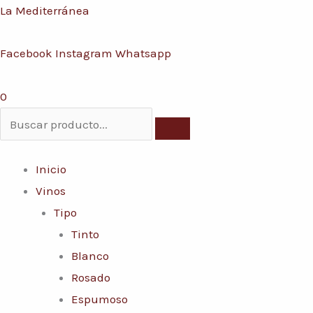
Ir
Menú
La Mediterránea
Conoce nuestras promociones y servicios
al
Facebook
Instagram
Whatsapp
contenido
0
Inicio
Vinos
Tipo
Tinto
Blanco
Rosado
Espumoso