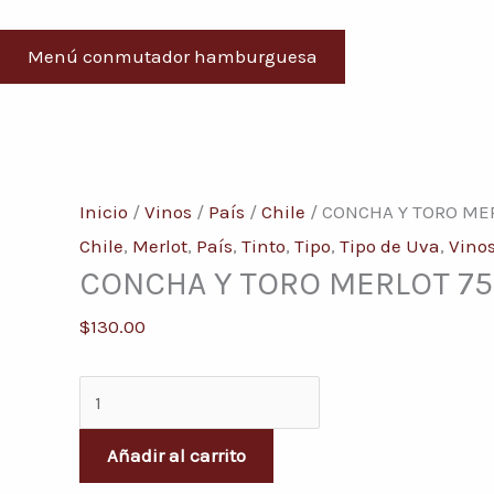
Menú conmutador hamburguesa
CONCHA
Y
Inicio
/
Vinos
/
País
/
Chile
/ CONCHA Y TORO ME
TORO
Chile
,
Merlot
,
País
,
Tinto
,
Tipo
,
Tipo de Uva
,
Vino
CONCHA Y TORO MERLOT 75
MERLOT
750
$
130.00
ML
cantidad
Añadir al carrito