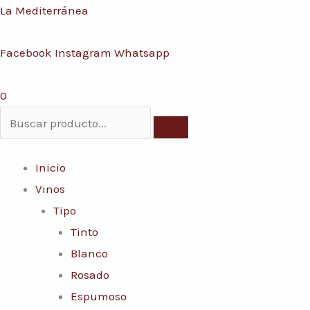
Ir
Menú
La Mediterránea
al
Facebook
Instagram
Whatsapp
contenido
0
Inicio
Vinos
Tipo
Tinto
Blanco
Rosado
Espumoso