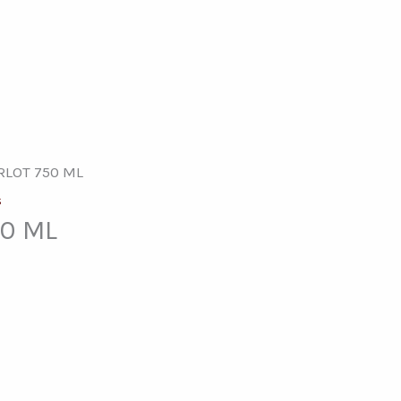
RLOT 750 ML
s
0 ML