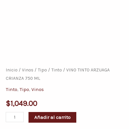
VINO
TINTO
ARZUAGA
Inicio
/
Vinos
/
Tipo
/
Tinto
/ VINO TINTO ARZUAGA
CRIANZA
CRIANZA 750 ML
750
Tinto
,
Tipo
,
Vinos
ML
$
1,049.00
cantidad
Añadir al carrito