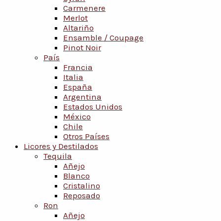
Carmenere
Merlot
Altariño
Ensamble / Coupage
Pinot Noir
País
Francia
Italia
España
Argentina
Estados Unidos
México
Chile
Otros Países
Licores y Destilados
Tequila
Añejo
Blanco
Cristalino
Reposado
Ron
Añejo