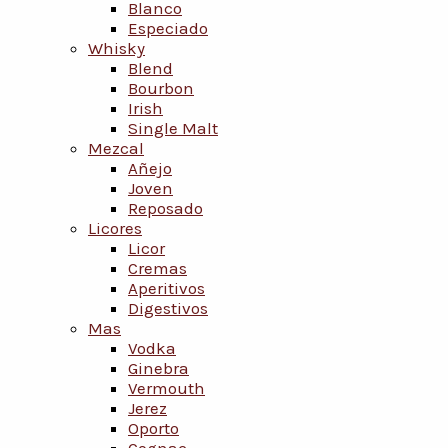
Blanco
Especiado
Whisky
Blend
Bourbon
Irish
Single Malt
Mezcal
Añejo
Joven
Reposado
Licores
Licor
Cremas
Aperitivos
Digestivos
Mas
Vodka
Ginebra
Vermouth
Jerez
Oporto