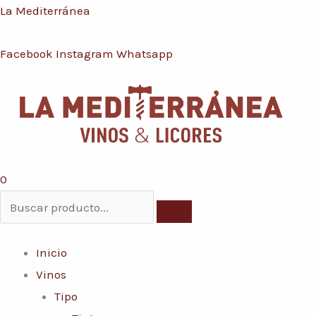
Ir
Menú
La Mediterránea
Conoce nuestras promociones y servicios
al
Facebook
Instagram
Whatsapp
contenido
0
Inicio
Vinos
Tipo