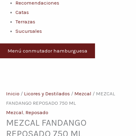
Recomendaciones
Catas
Terrazas
Sucursales
Menú conmutador hamburguesa
MEZCAL
FANDANGO
Inicio
/
Licores y Destilados
/
Mezcal
/ MEZCAL
REPOSADO
FANDANGO REPOSADO 750 ML
750
Mezcal
,
Reposado
MEZCAL FANDANGO
ML
cantidad
REPOSADO 750 ML