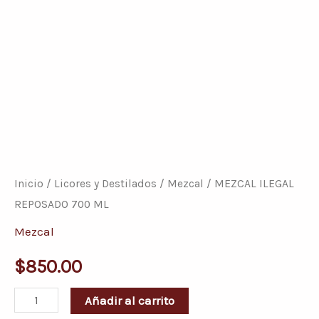
MEZCAL
ILEGAL
REPOSADO
Inicio
/
Licores y Destilados
/
Mezcal
/ MEZCAL ILEGAL
700
REPOSADO 700 ML
ML
Mezcal
cantidad
$
850.00
Añadir al carrito