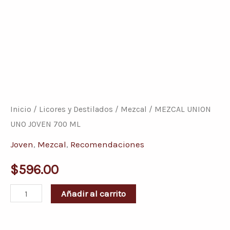
MEZCAL
UNION
UNO
Inicio
/
Licores y Destilados
/
Mezcal
/ MEZCAL UNION
JOVEN
UNO JOVEN 700 ML
700
Joven
,
Mezcal
,
Recomendaciones
ML
$
596.00
cantidad
Añadir al carrito