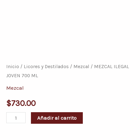
MEZCAL
ILEGAL
JOVEN
Inicio
/
Licores y Destilados
/
Mezcal
/ MEZCAL ILEGAL
700
JOVEN 700 ML
ML
Mezcal
cantidad
$
730.00
Añadir al carrito