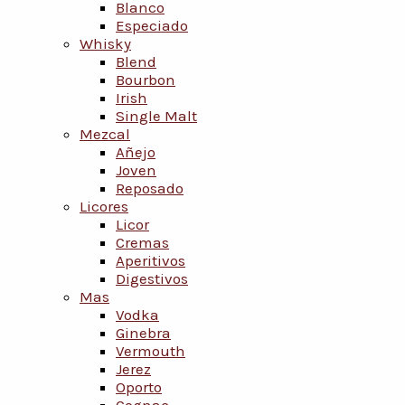
Blanco
Especiado
Whisky
Blend
Bourbon
Irish
Single Malt
Mezcal
Añejo
Joven
Reposado
Licores
Licor
Cremas
Aperitivos
Digestivos
Mas
Vodka
Ginebra
Vermouth
Jerez
Oporto