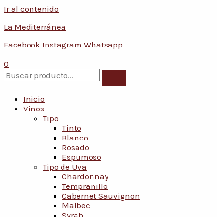
Ir al contenido
Conoce nuestras promociones y servicios
La Mediterránea
Facebook
Instagram
Whatsapp
0
Inicio
Vinos
Tipo
Tinto
Blanco
Rosado
Espumoso
Tipo de Uva
Chardonnay
Tempranillo
Cabernet Sauvignon
Malbec
Syrah