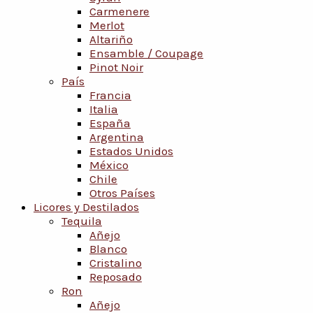
Carmenere
Merlot
Altariño
Ensamble / Coupage
Pinot Noir
País
Francia
Italia
España
Argentina
Estados Unidos
México
Chile
Otros Países
Licores y Destilados
Tequila
Añejo
Blanco
Cristalino
Reposado
Ron
Añejo