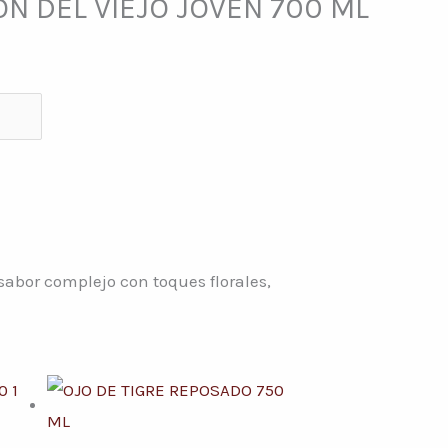
N DEL VIEJO JOVEN 700 ML
abor complejo con toques florales,