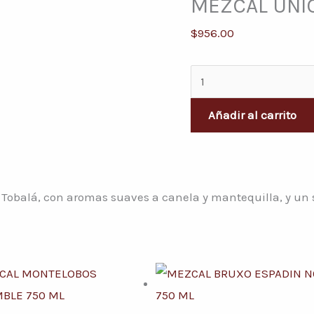
MEZCAL UNIO
VIEJO
JOVEN
$
956.00
700
ML
cantidad
Añadir al carrito
Tobalá, con aromas suaves a canela y mantequilla, y un s