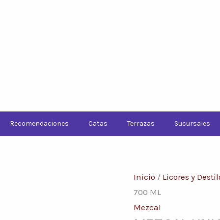
Conoce nuestras promociones y servicios
Recomendaciones
Catas
Terrazas
Sucursales
MEZCAL
Inicio
/
Licores y Desti
UNION
700 ML
DEL
Mezcal