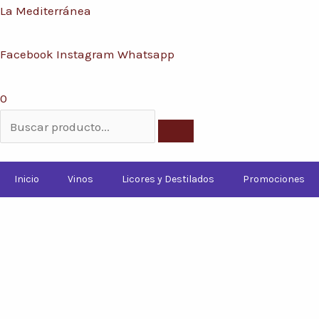
Ir
Menú
La Mediterránea
al
Facebook
Instagram
Whatsapp
contenido
0
Inicio
Vinos
Licores y Destilados
Promociones