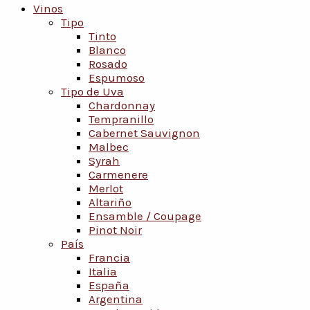
Vinos
Tipo
Tinto
Blanco
Rosado
Espumoso
Tipo de Uva
Chardonnay
Tempranillo
Cabernet Sauvignon
Malbec
Syrah
Carmenere
Merlot
Altariño
Ensamble / Coupage
Pinot Noir
País
Francia
Italia
España
Argentina