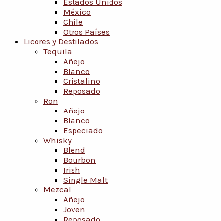
Estados Unidos
México
Chile
Otros Países
Licores y Destilados
Tequila
Añejo
Blanco
Cristalino
Reposado
Ron
Añejo
Blanco
Especiado
Whisky
Blend
Bourbon
Irish
Single Malt
Mezcal
Añejo
Joven
Reposado