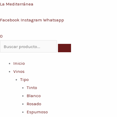
Ir
Menú
La Mediterránea
Conoce nuestras promociones y servicios
al
Facebook
Instagram
Whatsapp
contenido
0
Inicio
Vinos
Tipo
Tinto
Blanco
Rosado
Espumoso