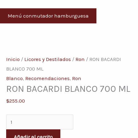
Menú conmutador hamburguesa
RON
BACARDI
Inicio
/
Licores y Destilados
/
Ron
/ RON BACARDI
BLANCO
BLANCO 700 ML
700
Blanco
,
Recomendaciones
,
Ron
RON BACARDI BLANCO 700 ML
ML
cantidad
$
255.00
Añadir al carrito