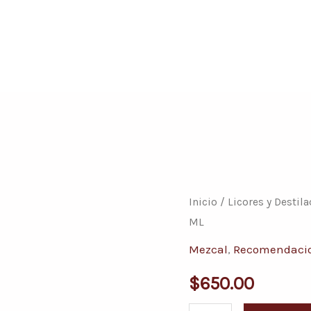
Conoce nuestras promociones y servicios
MEZCAL
Inicio
/
Licores y Destil
ML
400
CONEJOS
Mezcal
,
Recomendaci
REPOSADO
$
650.00
700
ML