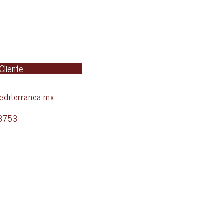
 Cliente
diterranea.mx
3753