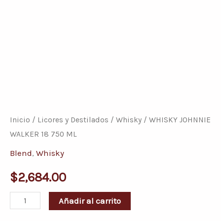
WHISKY
JOHNNIE
WALKER
Inicio
/
Licores y Destilados
/
Whisky
/ WHISKY JOHNNIE
18
WALKER 18 750 ML
750
Blend
,
Whisky
ML
$
2,684.00
cantidad
Añadir al carrito