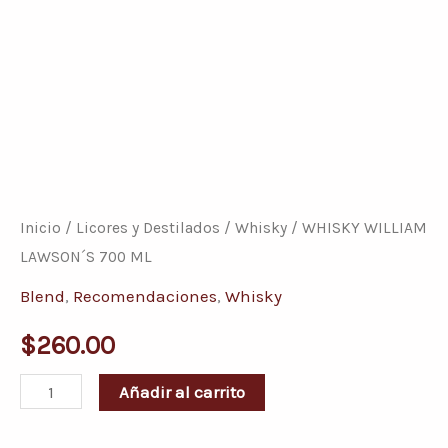
WHISKY
WILLIAM
LAWSON
Inicio
/
Licores y Destilados
/
Whisky
/ WHISKY WILLIAM
´S
LAWSON´S 700 ML
700
Blend
,
Recomendaciones
,
Whisky
ML
$
260.00
cantidad
Añadir al carrito