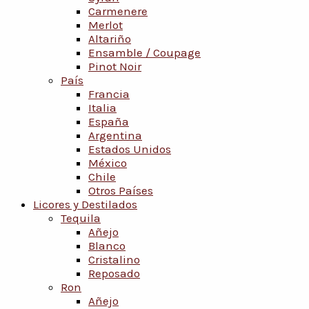
Carmenere
Merlot
Altariño
Ensamble / Coupage
Pinot Noir
País
Francia
Italia
España
Argentina
Estados Unidos
México
Chile
Otros Países
Licores y Destilados
Tequila
Añejo
Blanco
Cristalino
Reposado
Ron
Añejo