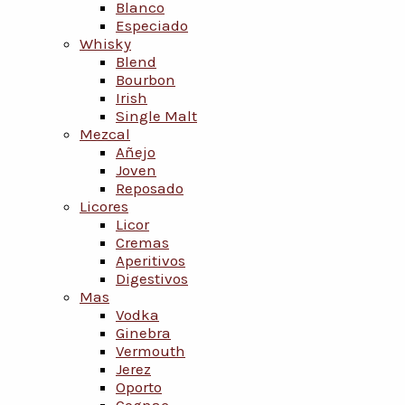
Blanco
Especiado
Whisky
Blend
Bourbon
Irish
Single Malt
Mezcal
Añejo
Joven
Reposado
Licores
Licor
Cremas
Aperitivos
Digestivos
Mas
Vodka
Ginebra
Vermouth
Jerez
Oporto