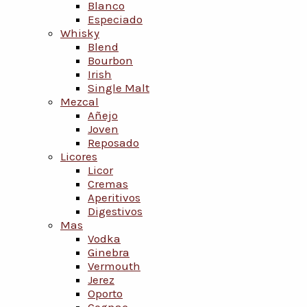
Blanco
Especiado
Whisky
Blend
Bourbon
Irish
Single Malt
Mezcal
Añejo
Joven
Reposado
Licores
Licor
Cremas
Aperitivos
Digestivos
Mas
Vodka
Ginebra
Vermouth
Jerez
Oporto