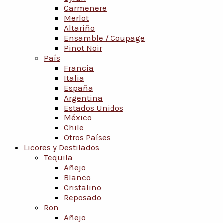
Carmenere
Merlot
Altariño
Ensamble / Coupage
Pinot Noir
País
Francia
Italia
España
Argentina
Estados Unidos
México
Chile
Otros Países
Licores y Destilados
Tequila
Añejo
Blanco
Cristalino
Reposado
Ron
Añejo