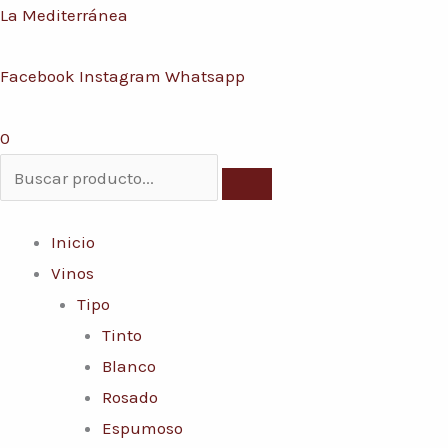
Ir
Menú
La Mediterránea
Conoce nuestras promociones y servicios
al
Facebook
Instagram
Whatsapp
contenido
0
Inicio
Vinos
Tipo
Tinto
Blanco
Rosado
Espumoso