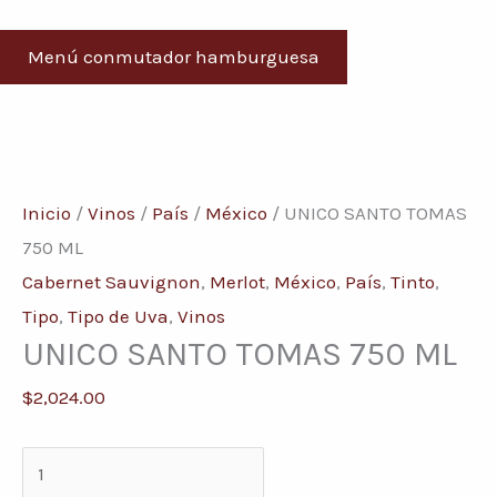
Menú conmutador hamburguesa
UNICO
SANTO
Inicio
/
Vinos
/
País
/
México
/ UNICO SANTO TOMAS
TOMAS
750 ML
750
Cabernet Sauvignon
,
Merlot
,
México
,
País
,
Tinto
,
ML
Tipo
,
Tipo de Uva
,
Vinos
UNICO SANTO TOMAS 750 ML
cantidad
$
2,024.00