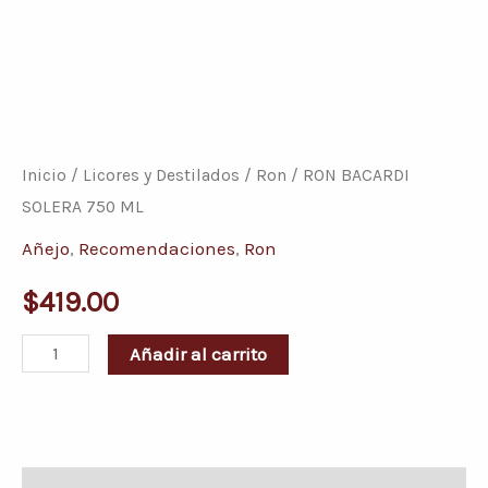
RON
BACARDI
SOLERA
Inicio
/
Licores y Destilados
/
Ron
/ RON BACARDI
750
SOLERA 750 ML
ML
Añejo
,
Recomendaciones
,
Ron
cantidad
$
419.00
Añadir al carrito