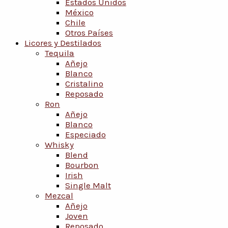
Estados Unidos
México
Chile
Otros Países
Licores y Destilados
Tequila
Añejo
Blanco
Cristalino
Reposado
Ron
Añejo
Blanco
Especiado
Whisky
Blend
Bourbon
Irish
Single Malt
Mezcal
Añejo
Joven
Reposado