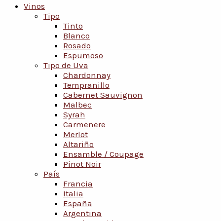
Vinos
Tipo
Tinto
Blanco
Rosado
Espumoso
Tipo de Uva
Chardonnay
Tempranillo
Cabernet Sauvignon
Malbec
Syrah
Carmenere
Merlot
Altariño
Ensamble / Coupage
Pinot Noir
País
Francia
Italia
España
Argentina