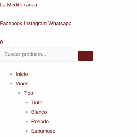
Ir
Menú
La Mediterránea
al
Facebook
Instagram
Whatsapp
contenido
0
Inicio
Vinos
Tipo
Tinto
Blanco
Rosado
Espumoso