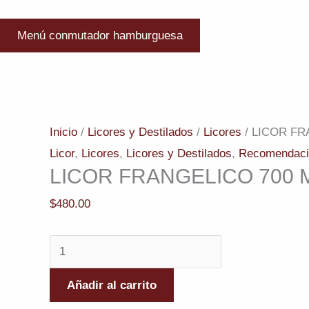
Menú conmutador hamburguesa
LICOR
FRANGELICO
Inicio
/
Licores y Destilados
/
Licores
/ LICOR FR
700
Licor
,
Licores
,
Licores y Destilados
,
Recomendaci
LICOR FRANGELICO 700 
ML
cantidad
$
480.00
Añadir al carrito