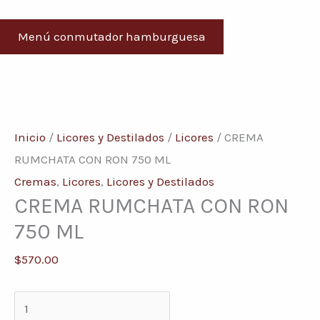
Menú conmutador hamburguesa
CREMA
RUMCHATA
Inicio
/
Licores y Destilados
/
Licores
/ CREMA
CON
RUMCHATA CON RON 750 ML
RON
Cremas
,
Licores
,
Licores y Destilados
CREMA RUMCHATA CON RON
750
ML
750 ML
cantidad
$
570.00