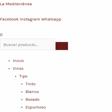
Ir
Menú
La Mediterránea
Conoce nuestras promociones y servicios
al
Facebook
Instagram
Whatsapp
contenido
0
Inicio
Vinos
Tipo
Tinto
Blanco
Rosado
Espumoso