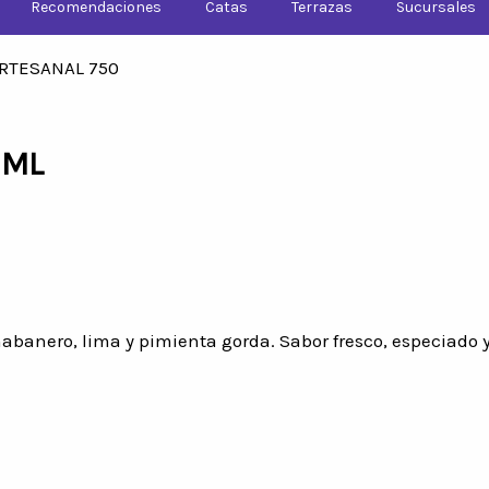
Recomendaciones
Catas
Terrazas
Sucursales
ARTESANAL 750
 ML
banero, lima y pimienta gorda. Sabor fresco, especiado y