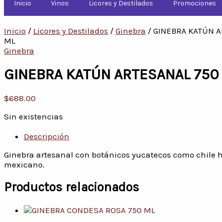
Inicio
Vinos
Licores y Destilados
Promociones
Inicio
/
Licores y Destilados
/
Ginebra
/ GINEBRA KATÚN 
ML
Ginebra
GINEBRA KATÚN ARTESANAL 750
$
688.00
Sin existencias
Descripción
Ginebra artesanal con botánicos yucatecos como chile ha
mexicano.
Productos relacionados