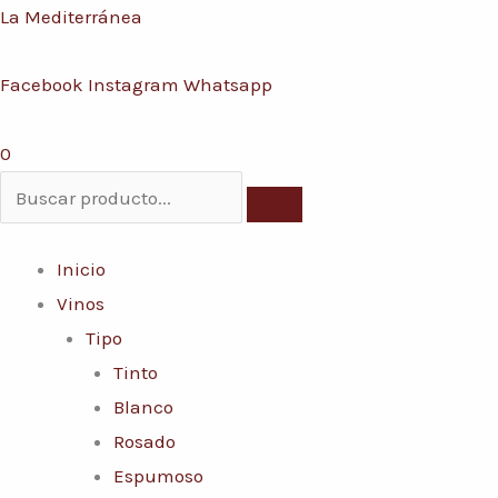
Ir
Menú
La Mediterránea
al
Facebook
Instagram
Whatsapp
contenido
0
Inicio
Vinos
Tipo
Tinto
Blanco
Rosado
Espumoso