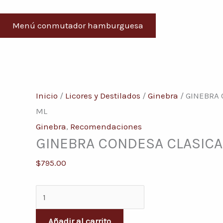
Menú conmutador hamburguesa
GINEBRA
CONDESA
Inicio
/
Licores y Destilados
/
Ginebra
/ GINEBRA 
CLASICA
ML
750
Ginebra
,
Recomendaciones
GINEBRA CONDESA CLASICA
ML
cantidad
$
795.00
Añadir al carrito