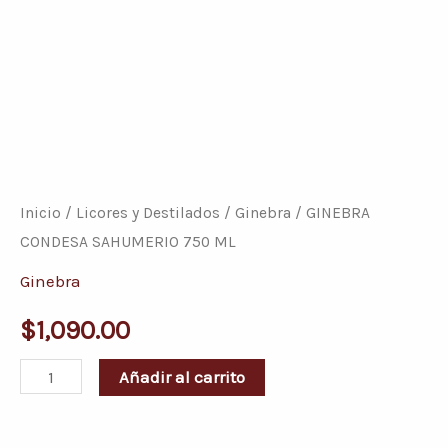
GINEBRA
CONDESA
SAHUMERIO
Inicio
/
Licores y Destilados
/
Ginebra
/ GINEBRA
750
CONDESA SAHUMERIO 750 ML
ML
Ginebra
cantidad
$
1,090.00
Añadir al carrito