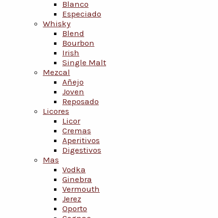
Blanco
Especiado
Whisky
Blend
Bourbon
Irish
Single Malt
Mezcal
Añejo
Joven
Reposado
Licores
Licor
Cremas
Aperitivos
Digestivos
Mas
Vodka
Ginebra
Vermouth
Jerez
Oporto