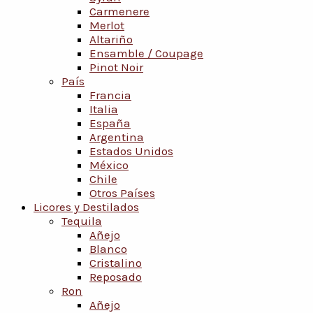
Carmenere
Merlot
Altariño
Ensamble / Coupage
Pinot Noir
País
Francia
Italia
España
Argentina
Estados Unidos
México
Chile
Otros Países
Licores y Destilados
Tequila
Añejo
Blanco
Cristalino
Reposado
Ron
Añejo