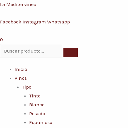
Ir
Menú
La Mediterránea
al
Facebook
Instagram
Whatsapp
contenido
0
Inicio
Vinos
Tipo
Tinto
Blanco
Rosado
Espumoso