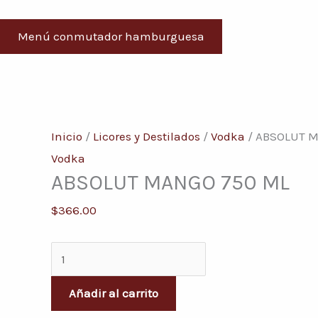
Menú conmutador hamburguesa
ABSOLUT
MANGO
Inicio
/
Licores y Destilados
/
Vodka
/ ABSOLUT M
750
Vodka
ABSOLUT MANGO 750 ML
ML
cantidad
$
366.00
Añadir al carrito