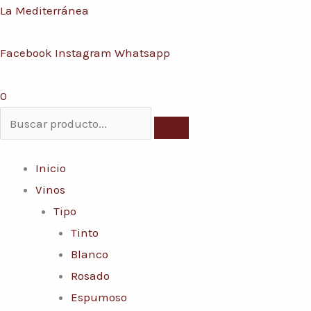
Ir
Menú
La Mediterránea
Conoce nuestras promociones y servicios
al
Facebook
Instagram
Whatsapp
contenido
0
Inicio
Vinos
Tipo
Tinto
Blanco
Rosado
Espumoso