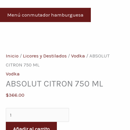
Menú conmutador hamburguesa
ABSOLUT
CITRON
Inicio
/
Licores y Destilados
/
Vodka
/ ABSOLUT
750
CITRON 750 ML
ML
Vodka
ABSOLUT CITRON 750 ML
cantidad
$
366.00
Añadir al carrito