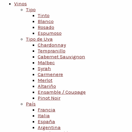
Vinos
Tipo
Tinto
Blanco
Rosado
Espumoso
Tipo de Uva
Chardonnay
Tempranillo
Cabernet Sauvignon
Malbec
Syrah
Carmenere
Merlot
Altariño
Ensamble / Coupage
Pinot Noir
País
Francia
Italia
España
Argentina