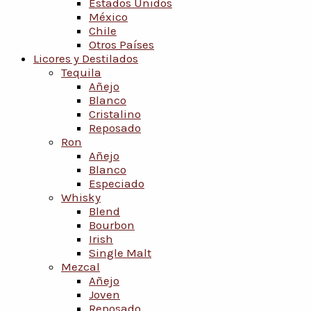
Estados Unidos
México
Chile
Otros Países
Licores y Destilados
Tequila
Añejo
Blanco
Cristalino
Reposado
Ron
Añejo
Blanco
Especiado
Whisky
Blend
Bourbon
Irish
Single Malt
Mezcal
Añejo
Joven
Reposado